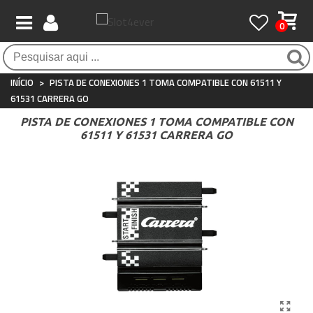
0
Pagamento 100% seguro
Atendimento ao Cliente
Frete grátis / 24 horas
Compras seguras com SSL o tempo todo
Whatsapp
Para compras acima de €90
+34 697 854 500
INÍCIO
>
PISTA DE CONEXIONES 1 TOMA COMPATIBLE CON 61511 Y
61531 CARRERA GO
PISTA DE CONEXIONES 1 TOMA COMPATIBLE CON
61511 Y 61531 CARRERA GO